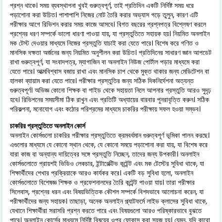
প্রশ্ন থাকে। সময় ব্যবস্থাপনা খুবই গুরুত্বপূর্ণ, তাই প্রতিদিন একটি নির্দিষ্ট সময় ধরে
পড়াশোনা করা উচিত। পাশাপাশি নিজের নোট তৈরি করার অভ্যাস গড়ে তুলুন, কারণ এটি
পরীক্ষার আগে রিভিশন করার সময় কাজে আসবে। বিগত বছরের প্রশ্নপত্র বিশ্লেষণ করলে
প্রশ্নের ধরণ সম্পর্কে ভালো ধারণা পাওয়া যায়, যা প্রস্তুতিতে সহায়ক হয়। নিয়মিত অনলাইন
মক টেস্ট দেওয়ার মাধ্যমে নিজের প্রস্তুতি যাচাই করা যেতে পারে। বিশেষ করে গণিত ও
মানসিক দক্ষতা অর্জনের জন্য নিয়মিত অনুশীলন করা উচিত। প্রতিদিনের সাধারণ জ্ঞান আপডেট
রাখা গুরুত্বপূর্ণ, যা সংবাদপত্র, ম্যাগাজিন বা অনলাইন নিউজ পোর্টাল পড়ার মাধ্যমে করা
যেতে পারে। আত্মবিশ্বাস বজায় রাখা এবং মানসিক চাপ থেকে মুক্ত থাকার জন্য মেডিটেশন বা
হালকা ব্যায়াম করা যেতে পারে। পরীক্ষার প্রস্তুতির জন্য সঠিক দিকনির্দেশনা অত্যন্ত
গুরুত্বপূর্ণ। অভিজ্ঞ কোনো শিক্ষক বা গাইড থেকে সহায়তা নিলে আপনার প্রস্তুতি আরও সুদৃঢ়
হবে। রিভিশনের সময়সীমা ঠিক রাখুন এবং প্রতিটি অধ্যায়ের বারবার পুনরাবৃত্তি করুন। সঠিক
পরিকল্পনা, মনোযোগ এবং কঠোর পরিশ্রমের মাধ্যমে চাকরির পরীক্ষায় সফল হওয়া সম্ভব।
চাকরির প্রস্তুতিতে অনলাইন কোর্স
অনলাইন কোর্সগুলো চাকরির পরীক্ষার প্রস্তুতিতে ক্রমবর্ধমান গুরুত্বপূর্ণ ভূমিকা পালন করছে।
এগুলোর মাধ্যমে যে কোনো স্থান থেকে, যে কোনো সময়ে পড়াশোনা করা যায়, যা বিশেষ করে
যারা কাজ বা অন্যান্য দায়িত্বের সঙ্গে প্রস্তুতি নিচ্ছেন, তাদের জন্য উপকারী। অনলাইন
কোর্সগুলোতে প্রায়শই ভিডিও লেকচার, ইন্টারেক্টিভ কন্টেন্ট এবং মক টেস্টের সুবিধা থাকে, যা
শিক্ষার্থীদের শেখার প্রক্রিয়াকে আরও কার্যকর করে। একটি বড় সুবিধা হলো, অনলাইন
কোর্সগুলোতে বিশেষজ্ঞ শিক্ষক ও প্রফেশনালদের তৈরি কন্টেন্ট পাওয়া যায়। তারা পরীক্ষার
সিলেবাস, প্রশ্নের ধরন এবং বিষয়ভিত্তিক কৌশল সম্পর্কে বিশদভাবে আলোচনা করেন, যা
পরীক্ষার্থীদের জন্য সহায়ক। তাছাড়া, অনেক অনলাইন প্ল্যাটফর্মে লাইভ ক্লাসের সুবিধা থাকে,
যেখানে শিক্ষার্থীরা সরাসরি প্রশ্ন করতে পারে এবং বিষয়গুলো আরও পরিষ্কারভাবে বুঝতে
পারে। অনলাইন কোর্সের মাধ্যমে নির্দিষ্ট বিষয়ের ওপর ফোকাস করা সহজ হয়। যেমন, যদি কারো