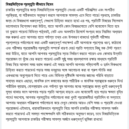
বিষয়ভিত্তিক প্রস্তুতি কীভাবে নিবেন
চাকরির প্রস্তুতির জন্য বিষয়ভিত্তিক প্রস্তুতি নেওয়া একটি পরিকল্পিত এবং সংগঠিত
প্রক্রিয়া, যা সঠিকভাবে অনুসরণ করলে আপনাকে সাফল্য এনে দিতে পারে। প্রথমে, চাকরির
জন্য যে বিষয়গুলো গুরুত্বপূর্ণ, সেগুলো চিহ্নিত করতে হবে। এর পর, প্রতিটি বিষয়ের সিলেবাস
ভালোভাবে বিশ্লেষণ করা উচিত, যাতে আপনি কোন বিষয়গুলোতে বেশি মনোযোগ দিতে হবে
তা বুঝতে পারেন। বিভিন্ন পাঠ্যবই, নোট এবং অনলাইন রিসোর্স সংগ্রহ করে নিয়মিত অধ্যয়ন
শুরু করুন। এতে আপনার হাতে পর্যাপ্ত তথ্য এবং উপকরণ থাকবে। পূর্ববর্তী পরীক্ষার
প্রশ্নপত্র পর্যালোচনা করা একটি গুরুত্বপূর্ণ পদক্ষেপ। এটি আপনাকে প্রশ্নের ধরণ, কাঠামো
এবং পরীক্ষার প্রয়োজনীয় প্রস্তুতি সম্পর্কে ধারণা দেয়। প্রতি সপ্তাহে কিছু মক টেস্ট গ্রহণ
করা উচিত, যাতে আপনি আপনার প্রস্তুতির স্তর নির্ধারণ করতে পারেন এবং কোথায় উন্নতি
প্রয়োজন তা খুঁজে বের করতে পারেন। একটি সুষ্ঠু সময় ব্যবস্থাপনা রক্ষার মাধ্যমে প্রতিটি
বিষয় নিয়ে আলাদা সময় বরাদ্দ করুন। এই সময়ে আপনি আপনার শক্তিশালী ও দুর্বল দিকগুলো
চিহ্নিত করতে পারবেন। পড়ার সময় বন্ধুদের সঙ্গে আলোচনা করা বা গ্রুপ স্টাডি করা
একধরনের অনুপ্রেরণা দিতে পারে এবং বিভিন্ন দৃষ্টিভঙ্গি আপনার জ্ঞানের পরিধি বাড়াতে
সাহায্য করবে এছাড়া, মানসিক চাপ কমানোর জন্য শারীরিক ও মানসিক স্বাস্থ্যকে গুরুত্ব দিন।
শারীরিক ব্যায়াম, যোগব্যায়াম এবং পর্যাপ্ত ঘুম আপনার মনের স্বাস্থ্যের জন্য খুবই গুরুত্বপূর্ণ।
সুস্থ থাকার ফলে আপনার পড়ার প্রতি আগ্রহ বাড়বে এবং মনোযোগী হয়ে পড়ার ক্ষমতা বৃদ্ধি
পাবে। সবশেষে, আপনার প্রস্তুতির পর্যালোচনা করা খুবই প্রয়োজনীয়। প্রতিদিন বা সপ্তাহে
আপনার অধ্যয়ন পরিকল্পনা পর্যালোচনা করে দেখুন কোথায় আরও বেশি সময় ও প্রচেষ্টা দেওয়া
প্রয়োজন। এইভাবে, ধারাবাহিকভাবে প্রস্তুতি নিয়ে আপনি চাকরির পরীক্ষায় সাফল্য অর্জন
করতে পারবেন। এই সমস্ত পদক্ষেপগুলি যদি সঠিকভাবে অনুসরণ করেন, তবে বিষয়ভিত্তিক
প্রস্তুতি আপনাকে চাকরির পরীক্ষায় সাফল্য অর্জনে গুরুত্বপূর্ণ ভূমিকা রাখবে।