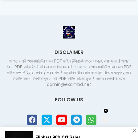
DISCLAIMER
আমাদের এই ওয়েবসাইটের সকল PDF ফাইল ইন্টারনেট থেকে সংগ্রহ করা হয়েছে। আমরা
কোন PDF ফাইল তৈরি করি না এবং বিক্রয় করি না। আমাদের ওয়েবসাইটে থাকা কোন PDF
ফাইল সম্পর্কে ইহার লেখক / প্রকাশক / সত্ত্বাধিকারীর কোন আপত্তি থাকলে অনুগ্রহ করে
ইমেইল করুন। ইনশাআল্লাহ সেই PDF ফাইল আমরা মুছে / সরিয়ে ফেলব। ইমেইল:
admin@exambd.net
FOLLOW US