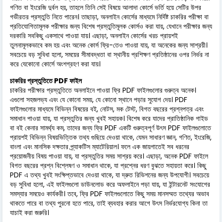
গণিত বা ইংরেজি দুর্বল হয়, তাহলে তিনি সেই বিষয়ে আলাদা কোর্সে ভর্তি হয়ে সেটির উপর
গভীরতর প্রস্তুতি নিতে পারেন। তাছাড়া, অনলাইন কোর্সের মাধ্যমে নির্দিষ্ট চাকরির পরীক্ষা বা
প্রতিযোগিতামূলক পরীক্ষার জন্য বিশেষ প্রস্তুতিমূলক কোর্সও করা যায়, যেখানে পরীক্ষার জন্য
দরকারি সবকিছু একসাথে পাওয়া যায়। এছাড়া, অনলাইন কোর্সের খরচ প্রায়শই
তুলনামূলকভাবে কম হয় এবং অনেক কোর্স ফ্রি-তেও পাওয়া যায়, যা অনেকের জন্য সাশ্রয়ী।
সবচেয়ে বড় সুবিধা হলো, সময়ের সীমাবদ্ধতা বা স্থানীয় প্রশিক্ষণ প্রতিষ্ঠানের ওপর নির্ভর না
করে যেকোনো কোর্সে অংশগ্রহণ করা যায়।
চাকরির প্রস্তুতিতে PDF ফাইল
চাকরির পরীক্ষার প্রস্তুতিতে অনলাইনে পাওয়া ফ্রি PDF ফাইলগুলোর গুরুত্ব অনেক।
এগুলো সহজলভ্য এবং যে কোনো সময়, যে কোনো স্থানে পড়ার সুযোগ দেয়। PDF
ফাইলগুলোর মাধ্যমে বিভিন্ন বিষয়ের বই, নোটস, মক টেস্ট, বিগত বছরের প্রশ্নপত্র এবং
সমাধান পাওয়া যায়, যা প্রস্তুতির জন্য খুবই সহায়ক। বিশেষ করে যাদের প্রাতিষ্ঠানিক গাইড
বা বই কেনার সামর্থ্য কম, তাদের জন্য ফ্রি PDF একটি গুরুত্বপূর্ণ উৎস PDF ফাইলগুলোতে
প্রায়শই বিভিন্ন বিষয়ভিত্তিক তথ্য গুছিয়ে দেওয়া থাকে, যেমন সাধারণ জ্ঞান, গণিত, ইংরেজি,
বাংলা এবং মানসিক দক্ষতার প্র্যাকটিস ম্যাটেরিয়াল। ফলে এক জায়গাতেই সব ধরনের
প্রয়োজনীয় বিষয় পাওয়া যায়, যা প্রস্তুতির সময় সাশ্রয় করে। এছাড়া, অনেক PDF ফাইলে
বিগত বছরের প্রশ্ন বিশ্লেষণ ও সমাধান থাকে, যা প্রশ্নের ধরণ বুঝতে সহায়তা করে। কিছু
PDF এ তথ্য খুবই সংক্ষিপ্তভাবে দেওয়া থাকে, যা দ্রুত রিভিশনের জন্য উপযোগী। সবচেয়ে
বড় সুবিধা হলো, এই ফাইলগুলো ডাউনলোড করে অফলাইনে পড়া যায়, যা ইন্টারনেট সংযোগের
সমস্যার সময়েও কার্যকরী। তবে, ফ্রি PDF ফাইলগুলোতে কিছু সময় মানসম্মত তথ্যের অভাব
থাকতে পারে বা তথ্য পুরনো হতে পারে, তাই ব্যবহার করার আগে উৎস নির্ভরযোগ্য কিনা তা
যাচাই করা জরুরি।