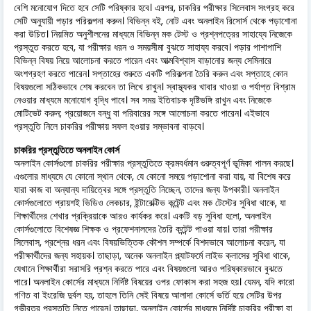
বেশি মনোযোগ দিতে হবে সেটি পরিষ্কার হবে। এরপর, চাকরির পরীক্ষার সিলেবাস সংগ্রহ করে
সেটি অনুযায়ী পড়ার পরিকল্পনা করুন। বিভিন্ন বই, নোট এবং অনলাইন রিসোর্স থেকে পড়াশোনা
করা উচিত। নিয়মিত অনুশীলনের মাধ্যমে বিভিন্ন মক টেস্ট ও প্রশ্নপত্রের সাহায্যে নিজেকে
প্রস্তুত করতে হবে, যা পরীক্ষার ধরন ও সময়সীমা বুঝতে সাহায্য করবে। পড়ার পাশাপাশি
বিভিন্ন বিষয় নিয়ে আলোচনা করতে পারেন এবং আত্মবিশ্বাস বাড়ানোর জন্য সেমিনারে
অংশগ্রহণ করতে পারেন। সপ্তাহের শুরুতে একটি পরিকল্পনা তৈরি করুন এবং সপ্তাহে কোন
বিষয়গুলো সঠিকভাবে শেষ করবেন তা লিখে রাখুন। স্বাস্থ্যকর খাবার খাওয়া ও পর্যাপ্ত বিশ্রাম
নেওয়ার মাধ্যমে মনোযোগ বৃদ্ধি পাবে। সব সময় ইতিবাচক দৃষ্টিভঙ্গি রাখুন এবং নিজেকে
মোটিভেট করুন; প্রয়োজনে বন্ধু বা পরিবারের সঙ্গে আলোচনা করতে পারেন। এইভাবে
প্রস্তুতি নিলে চাকরির পরীক্ষায় সফল হওয়ার সম্ভাবনা বাড়বে।
চাকরির প্রস্তুতিতে অনলাইন কোর্স
অনলাইন কোর্সগুলো চাকরির পরীক্ষার প্রস্তুতিতে ক্রমবর্ধমান গুরুত্বপূর্ণ ভূমিকা পালন করছে।
এগুলোর মাধ্যমে যে কোনো স্থান থেকে, যে কোনো সময়ে পড়াশোনা করা যায়, যা বিশেষ করে
যারা কাজ বা অন্যান্য দায়িত্বের সঙ্গে প্রস্তুতি নিচ্ছেন, তাদের জন্য উপকারী। অনলাইন
কোর্সগুলোতে প্রায়শই ভিডিও লেকচার, ইন্টারেক্টিভ কন্টেন্ট এবং মক টেস্টের সুবিধা থাকে, যা
শিক্ষার্থীদের শেখার প্রক্রিয়াকে আরও কার্যকর করে। একটি বড় সুবিধা হলো, অনলাইন
কোর্সগুলোতে বিশেষজ্ঞ শিক্ষক ও প্রফেশনালদের তৈরি কন্টেন্ট পাওয়া যায়। তারা পরীক্ষার
সিলেবাস, প্রশ্নের ধরন এবং বিষয়ভিত্তিক কৌশল সম্পর্কে বিশদভাবে আলোচনা করেন, যা
পরীক্ষার্থীদের জন্য সহায়ক। তাছাড়া, অনেক অনলাইন প্ল্যাটফর্মে লাইভ ক্লাসের সুবিধা থাকে,
যেখানে শিক্ষার্থীরা সরাসরি প্রশ্ন করতে পারে এবং বিষয়গুলো আরও পরিষ্কারভাবে বুঝতে
পারে। অনলাইন কোর্সের মাধ্যমে নির্দিষ্ট বিষয়ের ওপর ফোকাস করা সহজ হয়। যেমন, যদি কারো
গণিত বা ইংরেজি দুর্বল হয়, তাহলে তিনি সেই বিষয়ে আলাদা কোর্সে ভর্তি হয়ে সেটির উপর
গভীরতর প্রস্তুতি নিতে পারেন। তাছাড়া, অনলাইন কোর্সের মাধ্যমে নির্দিষ্ট চাকরির পরীক্ষা বা