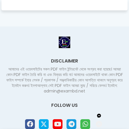
DISCLAIMER
আমাদের এই ওয়েবসাইটের সকল PDF ফাইল ইন্টারনেট থেকে সংগ্রহ করা হয়েছে। আমরা
কোন PDF ফাইল তৈরি করি না এবং বিক্রয় করি না। আমাদের ওয়েবসাইটে থাকা কোন PDF
ফাইল সম্পর্কে ইহার লেখক / প্রকাশক / সত্ত্বাধিকারীর কোন আপত্তি থাকলে অনুগ্রহ করে
ইমেইল করুন। ইনশাআল্লাহ সেই PDF ফাইল আমরা মুছে / সরিয়ে ফেলব। ইমেইল:
admin@exambd.net
FOLLOW US