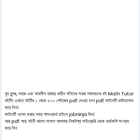
খুব সুন্দর, সহজ এবং সাবলীল ভাষায় কঠিন গণিতের সহজ সমাধানের বই Math Tutor
বইটি। এখানে বইটির ১ থেকে ৫০০ পেইজের pdf দেওয়া হল। pdf ফাইলটি ডাউনলোড
করে নিন।
ফাইলটি ওপেন করার সময় পাসওয়ার্ড চাইলে jobninja দিন।
আর pdf পড়ে বইটি ভালো লাগলে আপনার নিকটস্থ লাইব্রেরি থেকে হার্ডকপি সংগ্রহ
করে নিন