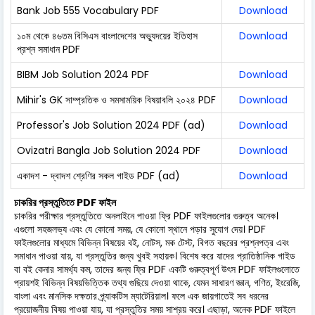
Bank Job 555 Vocabulary PDF
Download
১০ম থেকে ৪৬তম বিসিএস বাংলাদেশের অভ্যুদয়ের ইতিহাস
Download
প্রশ্ন সমাধান PDF
BIBM Job Solution 2024 PDF
Download
Mihir's GK সাম্প্রতিক ও সমসাময়িক বিষয়াবলি ২০২৪ PDF
Download
Professor's Job Solution 2024 PDF (ad)
Download
Ovizatri Bangla Job Solution 2024 PDF
Download
একাদশ - দ্বাদশ শ্রেণির সকল গাইড PDF (ad)
Download
চাকরির প্রস্তুতিতে PDF ফাইল
চাকরির পরীক্ষার প্রস্তুতিতে অনলাইনে পাওয়া ফ্রি PDF ফাইলগুলোর গুরুত্ব অনেক।
এগুলো সহজলভ্য এবং যে কোনো সময়, যে কোনো স্থানে পড়ার সুযোগ দেয়। PDF
ফাইলগুলোর মাধ্যমে বিভিন্ন বিষয়ের বই, নোটস, মক টেস্ট, বিগত বছরের প্রশ্নপত্র এবং
সমাধান পাওয়া যায়, যা প্রস্তুতির জন্য খুবই সহায়ক। বিশেষ করে যাদের প্রাতিষ্ঠানিক গাইড
বা বই কেনার সামর্থ্য কম, তাদের জন্য ফ্রি PDF একটি গুরুত্বপূর্ণ উৎস PDF ফাইলগুলোতে
প্রায়শই বিভিন্ন বিষয়ভিত্তিক তথ্য গুছিয়ে দেওয়া থাকে, যেমন সাধারণ জ্ঞান, গণিত, ইংরেজি,
বাংলা এবং মানসিক দক্ষতার প্র্যাকটিস ম্যাটেরিয়াল। ফলে এক জায়গাতেই সব ধরনের
প্রয়োজনীয় বিষয় পাওয়া যায়, যা প্রস্তুতির সময় সাশ্রয় করে। এছাড়া, অনেক PDF ফাইলে