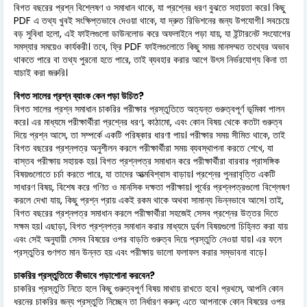
বিগত বছরের প্রশ্ন বিশ্লেষণ ও সমাধান থাকে, যা প্রশ্নের ধরণ বুঝতে সহায়তা করে। কিছু
PDF এ তথ্য খুবই সংক্ষিপ্তভাবে দেওয়া থাকে, যা দ্রুত রিভিশনের জন্য উপযোগী। সবচেয়ে
বড় সুবিধা হলো, এই ফাইলগুলো ডাউনলোড করে অফলাইনে পড়া যায়, যা ইন্টারনেট সংযোগের
সমস্যার সময়েও কার্যকরী। তবে, ফ্রি PDF ফাইলগুলোতে কিছু সময় মানসম্মত তথ্যের অভাব
থাকতে পারে বা তথ্য পুরনো হতে পারে, তাই ব্যবহার করার আগে উৎস নির্ভরযোগ্য কিনা তা
যাচাই করা জরুরি।
বিগত সালের প্রশ্ন ব্যাংক কেন পড়া উচিত?
বিগত সালের প্রশ্ন সমাধান চাকরির পরীক্ষার প্রস্তুতিতে অত্যন্ত গুরুত্বপূর্ণ ভূমিকা পালন
করে। এর মাধ্যমে পরীক্ষার্থীরা প্রশ্নের ধরণ, কাঠামো, এবং কোন বিষয় থেকে কতটা গুরুত্ব
দিয়ে প্রশ্ন আসে, তা সম্পর্কে একটি পরিষ্কার ধারণা পায়। পরীক্ষার সময় সীমিত থাকে, তাই
বিগত বছরের প্রশ্নপত্র অনুশীলন করলে পরীক্ষার্থীরা সময় ব্যবস্থাপনা করতে শেখে, যা
বাস্তব পরীক্ষায় সহায়ক হয়। বিগত প্রশ্নপত্র সমাধান করে পরীক্ষার্থীরা বারবার প্রাসঙ্গিক
বিষয়গুলোতে চর্চা করতে পারে, যা তাদের আত্মবিশ্বাস বাড়ায়। প্রশ্নের পুনরাবৃত্তি একটি
সাধারণ বিষয়, বিশেষ করে গণিত ও মানসিক দক্ষতা পরীক্ষায়। পূর্বের প্রশ্নপত্রগুলো বিশ্লেষণ
করলে দেখা যায়, কিছু প্রশ্ন প্রায় একই রকম থাকে অথবা সামান্য ভিন্নভাবে আসে। তাই,
বিগত বছরের প্রশ্নপত্র সমাধান করলে পরীক্ষার্থীরা সহজেই সেসব প্রশ্নের উত্তর দিতে
সক্ষম হয়। এছাড়া, বিগত প্রশ্নপত্র সমাধান করার মাধ্যমে দুর্বল বিষয়গুলো চিহ্নিত করা যায়
এবং সেই অনুযায়ী সেসব বিষয়ের ওপর বাড়তি গুরুত্ব দিয়ে প্রস্তুতি নেওয়া যায়। এর ফলে
প্রস্তুতির গুণগত মান উন্নত হয় এবং পরীক্ষায় ভালো ফলাফল করার সম্ভাবনা বাড়ে।
চাকরির প্রস্তুতিতে কীভাবে পড়াশোনা করবেন?
চাকরির প্রস্তুতি নিতে হলে কিছু গুরুত্বপূর্ণ বিষয় মাথায় রাখতে হবে। প্রথমে, আপনি কোন
ধরনের চাকরির জন্য প্রস্তুতি নিচ্ছেন তা নির্ধারণ করুন; এতে আপনাকে কোন বিষয়ের ওপর