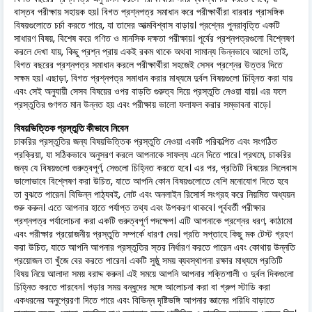
বাস্তব পরীক্ষায় সহায়ক হয়। বিগত প্রশ্নপত্র সমাধান করে পরীক্ষার্থীরা বারবার প্রাসঙ্গিক
বিষয়গুলোতে চর্চা করতে পারে, যা তাদের আত্মবিশ্বাস বাড়ায়। প্রশ্নের পুনরাবৃত্তি একটি
সাধারণ বিষয়, বিশেষ করে গণিত ও মানসিক দক্ষতা পরীক্ষায়। পূর্বের প্রশ্নপত্রগুলো বিশ্লেষণ
করলে দেখা যায়, কিছু প্রশ্ন প্রায় একই রকম থাকে অথবা সামান্য ভিন্নভাবে আসে। তাই,
বিগত বছরের প্রশ্নপত্র সমাধান করলে পরীক্ষার্থীরা সহজেই সেসব প্রশ্নের উত্তর দিতে
সক্ষম হয়। এছাড়া, বিগত প্রশ্নপত্র সমাধান করার মাধ্যমে দুর্বল বিষয়গুলো চিহ্নিত করা যায়
এবং সেই অনুযায়ী সেসব বিষয়ের ওপর বাড়তি গুরুত্ব দিয়ে প্রস্তুতি নেওয়া যায়। এর ফলে
প্রস্তুতির গুণগত মান উন্নত হয় এবং পরীক্ষায় ভালো ফলাফল করার সম্ভাবনা বাড়ে।
বিষয়ভিত্তিক প্রস্তুতি কীভাবে নিবেন
চাকরির প্রস্তুতির জন্য বিষয়ভিত্তিক প্রস্তুতি নেওয়া একটি পরিকল্পিত এবং সংগঠিত
প্রক্রিয়া, যা সঠিকভাবে অনুসরণ করলে আপনাকে সাফল্য এনে দিতে পারে। প্রথমে, চাকরির
জন্য যে বিষয়গুলো গুরুত্বপূর্ণ, সেগুলো চিহ্নিত করতে হবে। এর পর, প্রতিটি বিষয়ের সিলেবাস
ভালোভাবে বিশ্লেষণ করা উচিত, যাতে আপনি কোন বিষয়গুলোতে বেশি মনোযোগ দিতে হবে
তা বুঝতে পারেন। বিভিন্ন পাঠ্যবই, নোট এবং অনলাইন রিসোর্স সংগ্রহ করে নিয়মিত অধ্যয়ন
শুরু করুন। এতে আপনার হাতে পর্যাপ্ত তথ্য এবং উপকরণ থাকবে। পূর্ববর্তী পরীক্ষার
প্রশ্নপত্র পর্যালোচনা করা একটি গুরুত্বপূর্ণ পদক্ষেপ। এটি আপনাকে প্রশ্নের ধরণ, কাঠামো
এবং পরীক্ষার প্রয়োজনীয় প্রস্তুতি সম্পর্কে ধারণা দেয়। প্রতি সপ্তাহে কিছু মক টেস্ট গ্রহণ
করা উচিত, যাতে আপনি আপনার প্রস্তুতির স্তর নির্ধারণ করতে পারেন এবং কোথায় উন্নতি
প্রয়োজন তা খুঁজে বের করতে পারেন। একটি সুষ্ঠু সময় ব্যবস্থাপনা রক্ষার মাধ্যমে প্রতিটি
বিষয় নিয়ে আলাদা সময় বরাদ্দ করুন। এই সময়ে আপনি আপনার শক্তিশালী ও দুর্বল দিকগুলো
চিহ্নিত করতে পারবেন। পড়ার সময় বন্ধুদের সঙ্গে আলোচনা করা বা গ্রুপ স্টাডি করা
একধরনের অনুপ্রেরণা দিতে পারে এবং বিভিন্ন দৃষ্টিভঙ্গি আপনার জ্ঞানের পরিধি বাড়াতে