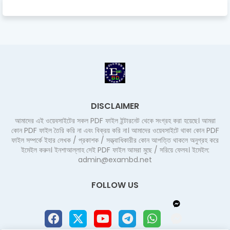
DISCLAIMER
আমাদের এই ওয়েবসাইটের সকল PDF ফাইল ইন্টারনেট থেকে সংগ্রহ করা হয়েছে। আমরা
কোন PDF ফাইল তৈরি করি না এবং বিক্রয় করি না। আমাদের ওয়েবসাইটে থাকা কোন PDF
ফাইল সম্পর্কে ইহার লেখক / প্রকাশক / সত্ত্বাধিকারীর কোন আপত্তি থাকলে অনুগ্রহ করে
ইমেইল করুন। ইনশাআল্লাহ সেই PDF ফাইল আমরা মুছে / সরিয়ে ফেলব। ইমেইল:
admin@exambd.net
FOLLOW US