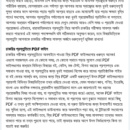
সাহায্য করবে এছাড়া, মানসিক চাপ কমানোর জন্য শারীরিক ও মানসিক স্বাস্থ্যকে গুরুত্ব দিন।
শারীরিক ব্যায়াম, যোগব্যায়াম এবং পর্যাপ্ত ঘুম আপনার মনের স্বাস্থ্যের জন্য খুবই গুরুত্বপূর্ণ।
সুস্থ থাকার ফলে আপনার পড়ার প্রতি আগ্রহ বাড়বে এবং মনোযোগী হয়ে পড়ার ক্ষমতা বৃদ্ধি
পাবে। সবশেষে, আপনার প্রস্তুতির পর্যালোচনা করা খুবই প্রয়োজনীয়। প্রতিদিন বা সপ্তাহে
আপনার অধ্যয়ন পরিকল্পনা পর্যালোচনা করে দেখুন কোথায় আরও বেশি সময় ও প্রচেষ্টা দেওয়া
প্রয়োজন। এইভাবে, ধারাবাহিকভাবে প্রস্তুতি নিয়ে আপনি চাকরির পরীক্ষায় সাফল্য অর্জন
করতে পারবেন। এই সমস্ত পদক্ষেপগুলি যদি সঠিকভাবে অনুসরণ করেন, তবে বিষয়ভিত্তিক
প্রস্তুতি আপনাকে চাকরির পরীক্ষায় সাফল্য অর্জনে গুরুত্বপূর্ণ ভূমিকা রাখবে।
চাকরির প্রস্তুতিতে PDF ফাইল
চাকরির পরীক্ষার প্রস্তুতিতে অনলাইনে পাওয়া ফ্রি PDF ফাইলগুলোর গুরুত্ব অনেক।
এগুলো সহজলভ্য এবং যে কোনো সময়, যে কোনো স্থানে পড়ার সুযোগ দেয়। PDF
ফাইলগুলোর মাধ্যমে বিভিন্ন বিষয়ের বই, নোটস, মক টেস্ট, বিগত বছরের প্রশ্নপত্র এবং
সমাধান পাওয়া যায়, যা প্রস্তুতির জন্য খুবই সহায়ক। বিশেষ করে যাদের প্রাতিষ্ঠানিক গাইড
বা বই কেনার সামর্থ্য কম, তাদের জন্য ফ্রি PDF একটি গুরুত্বপূর্ণ উৎস PDF ফাইলগুলোতে
প্রায়শই বিভিন্ন বিষয়ভিত্তিক তথ্য গুছিয়ে দেওয়া থাকে, যেমন সাধারণ জ্ঞান, গণিত, ইংরেজি,
বাংলা এবং মানসিক দক্ষতার প্র্যাকটিস ম্যাটেরিয়াল। ফলে এক জায়গাতেই সব ধরনের
প্রয়োজনীয় বিষয় পাওয়া যায়, যা প্রস্তুতির সময় সাশ্রয় করে। এছাড়া, অনেক PDF ফাইলে
বিগত বছরের প্রশ্ন বিশ্লেষণ ও সমাধান থাকে, যা প্রশ্নের ধরণ বুঝতে সহায়তা করে। কিছু
PDF এ তথ্য খুবই সংক্ষিপ্তভাবে দেওয়া থাকে, যা দ্রুত রিভিশনের জন্য উপযোগী। সবচেয়ে
বড় সুবিধা হলো, এই ফাইলগুলো ডাউনলোড করে অফলাইনে পড়া যায়, যা ইন্টারনেট সংযোগের
সমস্যার সময়েও কার্যকরী। তবে, ফ্রি PDF ফাইলগুলোতে কিছু সময় মানসম্মত তথ্যের অভাব
থাকতে পারে বা তথ্য পুরনো হতে পারে, তাই ব্যবহার করার আগে উৎস নির্ভরযোগ্য কিনা তা
যাচাই করা জরুরি।