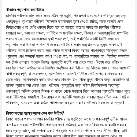
কীভাবে পড়াশোনা করা উচিত
চাকরির পরীক্ষায় ভাল করার জন্য সঠিক প্রস্তুতি, পরিকল্পনা এবং কঠোর পরিশ্রম অত্যন্ত
গুরুত্বপূর্ণ। প্রথমেই পরীক্ষার সিলেবাস ভালোভাবে বুঝে নেওয়া উচিত, যাতে আপনি কোন
বিষয়গুলোর ওপর বেশি গুরুত্ব দিতে হবে তা জানতে পারেন। সাধারণত চাকরির পরীক্ষায়
সাধারণ জ্ঞান, ভাষাগত দক্ষতা, গাণিতিক ও মানসিক দক্ষতা, বিজ্ঞান ও তথ্যপ্রযুক্তি সম্পর্কিত
প্রশ্ন থাকে। সময় ব্যবস্থাপনা খুবই গুরুত্বপূর্ণ, তাই প্রতিদিন একটি নির্দিষ্ট সময় ধরে
পড়াশোনা করা উচিত। পাশাপাশি নিজের নোট তৈরি করার অভ্যাস গড়ে তুলুন, কারণ এটি
পরীক্ষার আগে রিভিশন করার সময় কাজে আসবে। বিগত বছরের প্রশ্নপত্র বিশ্লেষণ করলে
প্রশ্নের ধরণ সম্পর্কে ভালো ধারণা পাওয়া যায়, যা প্রস্তুতিতে সহায়ক হয়। নিয়মিত অনলাইন
মক টেস্ট দেওয়ার মাধ্যমে নিজের প্রস্তুতি যাচাই করা যেতে পারে। বিশেষ করে গণিত ও
মানসিক দক্ষতা অর্জনের জন্য নিয়মিত অনুশীলন করা উচিত। প্রতিদিনের সাধারণ জ্ঞান আপডেট
রাখা গুরুত্বপূর্ণ, যা সংবাদপত্র, ম্যাগাজিন বা অনলাইন নিউজ পোর্টাল পড়ার মাধ্যমে করা
যেতে পারে। আত্মবিশ্বাস বজায় রাখা এবং মানসিক চাপ থেকে মুক্ত থাকার জন্য মেডিটেশন বা
হালকা ব্যায়াম করা যেতে পারে। পরীক্ষার প্রস্তুতির জন্য সঠিক দিকনির্দেশনা অত্যন্ত
গুরুত্বপূর্ণ। অভিজ্ঞ কোনো শিক্ষক বা গাইড থেকে সহায়তা নিলে আপনার প্রস্তুতি আরও সুদৃঢ়
হবে। রিভিশনের সময়সীমা ঠিক রাখুন এবং প্রতিটি অধ্যায়ের বারবার পুনরাবৃত্তি করুন। সঠিক
পরিকল্পনা, মনোযোগ এবং কঠোর পরিশ্রমের মাধ্যমে চাকরির পরীক্ষায় সফল হওয়া সম্ভব।
বিগত সালের প্রশ্ন ব্যাংক কেন পড়া উচিত?
বিগত সালের প্রশ্ন সমাধান চাকরির পরীক্ষার প্রস্তুতিতে অত্যন্ত গুরুত্বপূর্ণ ভূমিকা পালন
করে। এর মাধ্যমে পরীক্ষার্থীরা প্রশ্নের ধরণ, কাঠামো, এবং কোন বিষয় থেকে কতটা গুরুত্ব
দিয়ে প্রশ্ন আসে, তা সম্পর্কে একটি পরিষ্কার ধারণা পায়। পরীক্ষার সময় সীমিত থাকে, তাই
বিগত বছরের প্রশ্নপত্র অনুশীলন করলে পরীক্ষার্থীরা সময় ব্যবস্থাপনা করতে শেখে, যা