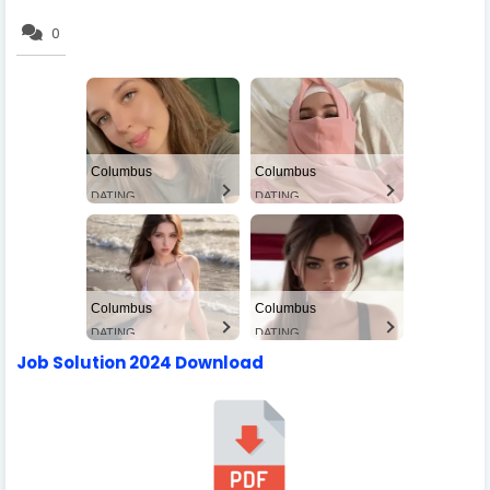
0
Columbus
Columbus
DATING
DATING
Columbus
Columbus
DATING
DATING
Job Solution 2024 Download