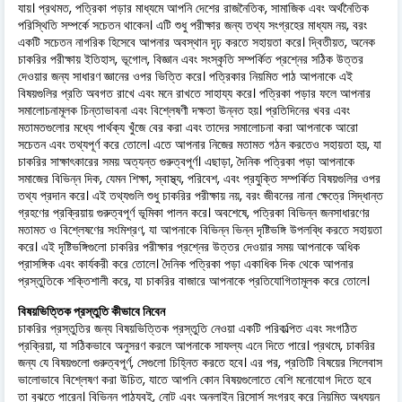
যায়। প্রথমত, পত্রিকা পড়ার মাধ্যমে আপনি দেশের রাজনৈতিক, সামাজিক এবং অর্থনৈতিক
পরিস্থিতি সম্পর্কে সচেতন থাকেন। এটি শুধু পরীক্ষার জন্য তথ্য সংগ্রহের মাধ্যম নয়, বরং
একটি সচেতন নাগরিক হিসেবে আপনার অবস্থান দৃঢ় করতে সহায়তা করে। দ্বিতীয়ত, অনেক
চাকরির পরীক্ষায় ইতিহাস, ভূগোল, বিজ্ঞান এবং সংস্কৃতি সম্পর্কিত প্রশ্নের সঠিক উত্তর
দেওয়ার জন্য সাধারণ জ্ঞানের ওপর ভিত্তি করে। পত্রিকার নিয়মিত পাঠ আপনাকে এই
বিষয়গুলির প্রতি অবগত রাখে এবং মনে রাখতে সাহায্য করে। পত্রিকা পড়ার ফলে আপনার
সমালোচনামূলক চিন্তাভাবনা এবং বিশ্লেষণী দক্ষতা উন্নত হয়। প্রতিদিনের খবর এবং
মতামতগুলোর মধ্যে পার্থক্য খুঁজে বের করা এবং তাদের সমালোচনা করা আপনাকে আরো
সচেতন এবং তথ্যপূর্ণ করে তোলে। এতে আপনার নিজের মতামত গঠন করতেও সহায়তা হয়, যা
চাকরির সাক্ষাৎকারের সময় অত্যন্ত গুরুত্বপূর্ণ। এছাড়া, দৈনিক পত্রিকা পড়া আপনাকে
সমাজের বিভিন্ন দিক, যেমন শিক্ষা, স্বাস্থ্য, পরিবেশ, এবং প্রযুক্তি সম্পর্কিত বিষয়গুলির ওপর
তথ্য প্রদান করে। এই তথ্যগুলি শুধু চাকরির পরীক্ষায় নয়, বরং জীবনের নানা ক্ষেত্রে সিদ্ধান্ত
গ্রহণের প্রক্রিয়ায় গুরুত্বপূর্ণ ভূমিকা পালন করে। অবশেষে, পত্রিকা বিভিন্ন জনসাধারণের
মতামত ও বিশ্লেষণের সংমিশ্রণ, যা আপনাকে বিভিন্ন ভিন্ন দৃষ্টিভঙ্গি উপলব্ধি করতে সহায়তা
করে। এই দৃষ্টিভঙ্গিগুলো চাকরির পরীক্ষার প্রশ্নের উত্তর দেওয়ার সময় আপনাকে অধিক
প্রাসঙ্গিক এবং কার্যকরী করে তোলে। দৈনিক পত্রিকা পড়া একাধিক দিক থেকে আপনার
প্রস্তুতিকে শক্তিশালী করে, যা চাকরির বাজারে আপনাকে প্রতিযোগিতামূলক করে তোলে।
বিষয়ভিত্তিক প্রস্তুতি কীভাবে নিবেন
চাকরির প্রস্তুতির জন্য বিষয়ভিত্তিক প্রস্তুতি নেওয়া একটি পরিকল্পিত এবং সংগঠিত
প্রক্রিয়া, যা সঠিকভাবে অনুসরণ করলে আপনাকে সাফল্য এনে দিতে পারে। প্রথমে, চাকরির
জন্য যে বিষয়গুলো গুরুত্বপূর্ণ, সেগুলো চিহ্নিত করতে হবে। এর পর, প্রতিটি বিষয়ের সিলেবাস
ভালোভাবে বিশ্লেষণ করা উচিত, যাতে আপনি কোন বিষয়গুলোতে বেশি মনোযোগ দিতে হবে
তা বুঝতে পারেন। বিভিন্ন পাঠ্যবই, নোট এবং অনলাইন রিসোর্স সংগ্রহ করে নিয়মিত অধ্যয়ন