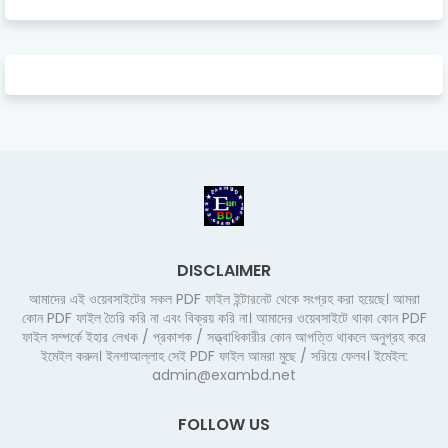
DISCLAIMER
আমাদের এই ওয়েবসাইটের সকল PDF ফাইল ইন্টারনেট থেকে সংগ্রহ করা হয়েছে। আমরা
কোন PDF ফাইল তৈরি করি না এবং বিক্রয় করি না। আমাদের ওয়েবসাইটে থাকা কোন PDF
ফাইল সম্পর্কে ইহার লেখক / প্রকাশক / সত্ত্বাধিকারীর কোন আপত্তি থাকলে অনুগ্রহ করে
ইমেইল করুন। ইনশাআল্লাহ সেই PDF ফাইল আমরা মুছে / সরিয়ে ফেলব। ইমেইল:
admin@exambd.net
FOLLOW US