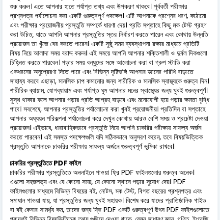
শুরু করুন। এতে আপনার হাতে পর্যাপ্ত তথ্য এবং উপকরণ থাকবে। পূর্ববর্তী পরীক্ষার
প্রশ্নপত্র পর্যালোচনা করা একটি গুরুত্বপূর্ণ পদক্ষেপ। এটি আপনাকে প্রশ্নের ধরণ, কাঠামো
এবং পরীক্ষার প্রয়োজনীয় প্রস্তুতি সম্পর্কে ধারণা দেয়। প্রতি সপ্তাহে কিছু মক টেস্ট গ্রহণ
করা উচিত, যাতে আপনি আপনার প্রস্তুতির স্তর নির্ধারণ করতে পারেন এবং কোথায় উন্নতি
প্রয়োজন তা খুঁজে বের করতে পারেন। একটি সুষ্ঠু সময় ব্যবস্থাপনা রক্ষার মাধ্যমে প্রতিটি
বিষয় নিয়ে আলাদা সময় বরাদ্দ করুন। এই সময়ে আপনি আপনার শক্তিশালী ও দুর্বল দিকগুলো
চিহ্নিত করতে পারবেন। পড়ার সময় বন্ধুদের সঙ্গে আলোচনা করা বা গ্রুপ স্টাডি করা
একধরনের অনুপ্রেরণা দিতে পারে এবং বিভিন্ন দৃষ্টিভঙ্গি আপনার জ্ঞানের পরিধি বাড়াতে
সাহায্য করবে এছাড়া, মানসিক চাপ কমানোর জন্য শারীরিক ও মানসিক স্বাস্থ্যকে গুরুত্ব দিন।
শারীরিক ব্যায়াম, যোগব্যায়াম এবং পর্যাপ্ত ঘুম আপনার মনের স্বাস্থ্যের জন্য খুবই গুরুত্বপূর্ণ।
সুস্থ থাকার ফলে আপনার পড়ার প্রতি আগ্রহ বাড়বে এবং মনোযোগী হয়ে পড়ার ক্ষমতা বৃদ্ধি
পাবে। সবশেষে, আপনার প্রস্তুতির পর্যালোচনা করা খুবই প্রয়োজনীয়। প্রতিদিন বা সপ্তাহে
আপনার অধ্যয়ন পরিকল্পনা পর্যালোচনা করে দেখুন কোথায় আরও বেশি সময় ও প্রচেষ্টা দেওয়া
প্রয়োজন। এইভাবে, ধারাবাহিকভাবে প্রস্তুতি নিয়ে আপনি চাকরির পরীক্ষায় সাফল্য অর্জন
করতে পারবেন। এই সমস্ত পদক্ষেপগুলি যদি সঠিকভাবে অনুসরণ করেন, তবে বিষয়ভিত্তিক
প্রস্তুতি আপনাকে চাকরির পরীক্ষায় সাফল্য অর্জনে গুরুত্বপূর্ণ ভূমিকা রাখবে।
চাকরির প্রস্তুতিতে PDF ফাইল
চাকরির পরীক্ষার প্রস্তুতিতে অনলাইনে পাওয়া ফ্রি PDF ফাইলগুলোর গুরুত্ব অনেক।
এগুলো সহজলভ্য এবং যে কোনো সময়, যে কোনো স্থানে পড়ার সুযোগ দেয়। PDF
ফাইলগুলোর মাধ্যমে বিভিন্ন বিষয়ের বই, নোটস, মক টেস্ট, বিগত বছরের প্রশ্নপত্র এবং
সমাধান পাওয়া যায়, যা প্রস্তুতির জন্য খুবই সহায়ক। বিশেষ করে যাদের প্রাতিষ্ঠানিক গাইড
বা বই কেনার সামর্থ্য কম, তাদের জন্য ফ্রি PDF একটি গুরুত্বপূর্ণ উৎস PDF ফাইলগুলোতে
প্রায়শই বিভিন্ন বিষয়ভিত্তিক তথ্য গুছিয়ে দেওয়া থাকে, যেমন সাধারণ জ্ঞান, গণিত, ইংরেজি,