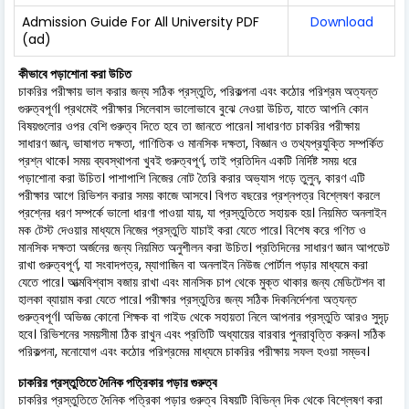
Admission Guide For All University PDF
Download
(ad)
কীভাবে পড়াশোনা করা উচিত
চাকরির পরীক্ষায় ভাল করার জন্য সঠিক প্রস্তুতি, পরিকল্পনা এবং কঠোর পরিশ্রম অত্যন্ত
গুরুত্বপূর্ণ। প্রথমেই পরীক্ষার সিলেবাস ভালোভাবে বুঝে নেওয়া উচিত, যাতে আপনি কোন
বিষয়গুলোর ওপর বেশি গুরুত্ব দিতে হবে তা জানতে পারেন। সাধারণত চাকরির পরীক্ষায়
সাধারণ জ্ঞান, ভাষাগত দক্ষতা, গাণিতিক ও মানসিক দক্ষতা, বিজ্ঞান ও তথ্যপ্রযুক্তি সম্পর্কিত
প্রশ্ন থাকে। সময় ব্যবস্থাপনা খুবই গুরুত্বপূর্ণ, তাই প্রতিদিন একটি নির্দিষ্ট সময় ধরে
পড়াশোনা করা উচিত। পাশাপাশি নিজের নোট তৈরি করার অভ্যাস গড়ে তুলুন, কারণ এটি
পরীক্ষার আগে রিভিশন করার সময় কাজে আসবে। বিগত বছরের প্রশ্নপত্র বিশ্লেষণ করলে
প্রশ্নের ধরণ সম্পর্কে ভালো ধারণা পাওয়া যায়, যা প্রস্তুতিতে সহায়ক হয়। নিয়মিত অনলাইন
মক টেস্ট দেওয়ার মাধ্যমে নিজের প্রস্তুতি যাচাই করা যেতে পারে। বিশেষ করে গণিত ও
মানসিক দক্ষতা অর্জনের জন্য নিয়মিত অনুশীলন করা উচিত। প্রতিদিনের সাধারণ জ্ঞান আপডেট
রাখা গুরুত্বপূর্ণ, যা সংবাদপত্র, ম্যাগাজিন বা অনলাইন নিউজ পোর্টাল পড়ার মাধ্যমে করা
যেতে পারে। আত্মবিশ্বাস বজায় রাখা এবং মানসিক চাপ থেকে মুক্ত থাকার জন্য মেডিটেশন বা
হালকা ব্যায়াম করা যেতে পারে। পরীক্ষার প্রস্তুতির জন্য সঠিক দিকনির্দেশনা অত্যন্ত
গুরুত্বপূর্ণ। অভিজ্ঞ কোনো শিক্ষক বা গাইড থেকে সহায়তা নিলে আপনার প্রস্তুতি আরও সুদৃঢ়
হবে। রিভিশনের সময়সীমা ঠিক রাখুন এবং প্রতিটি অধ্যায়ের বারবার পুনরাবৃত্তি করুন। সঠিক
পরিকল্পনা, মনোযোগ এবং কঠোর পরিশ্রমের মাধ্যমে চাকরির পরীক্ষায় সফল হওয়া সম্ভব।
চাকরির প্রস্তুতিতে দৈনিক পত্রিকার পড়ার গুরুত্ব
চাকরির প্রস্তুতিতে দৈনিক পত্রিকা পড়ার গুরুত্ব বিষয়টি বিভিন্ন দিক থেকে বিশ্লেষণ করা