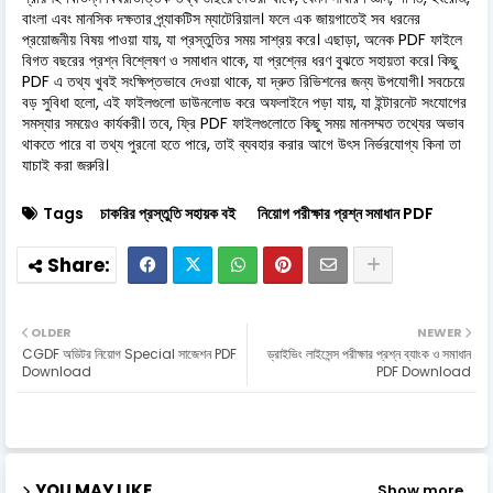
বাংলা এবং মানসিক দক্ষতার প্র্যাকটিস ম্যাটেরিয়াল। ফলে এক জায়গাতেই সব ধরনের
প্রয়োজনীয় বিষয় পাওয়া যায়, যা প্রস্তুতির সময় সাশ্রয় করে। এছাড়া, অনেক PDF ফাইলে
বিগত বছরের প্রশ্ন বিশ্লেষণ ও সমাধান থাকে, যা প্রশ্নের ধরণ বুঝতে সহায়তা করে। কিছু
PDF এ তথ্য খুবই সংক্ষিপ্তভাবে দেওয়া থাকে, যা দ্রুত রিভিশনের জন্য উপযোগী। সবচেয়ে
বড় সুবিধা হলো, এই ফাইলগুলো ডাউনলোড করে অফলাইনে পড়া যায়, যা ইন্টারনেট সংযোগের
সমস্যার সময়েও কার্যকরী। তবে, ফ্রি PDF ফাইলগুলোতে কিছু সময় মানসম্মত তথ্যের অভাব
থাকতে পারে বা তথ্য পুরনো হতে পারে, তাই ব্যবহার করার আগে উৎস নির্ভরযোগ্য কিনা তা
যাচাই করা জরুরি।
Tags
চাকরির প্রস্তুতি সহায়ক বই
নিয়োগ পরীক্ষার প্রশ্ন সমাধান PDF
OLDER
NEWER
CGDF অডিটর নিয়োগ Special সাজেশন PDF
ড্রাইভিং লাইসেন্স পরীক্ষার প্রশ্ন ব্যাংক ও সমাধান
Download
PDF Download
YOU MAY LIKE
Show more