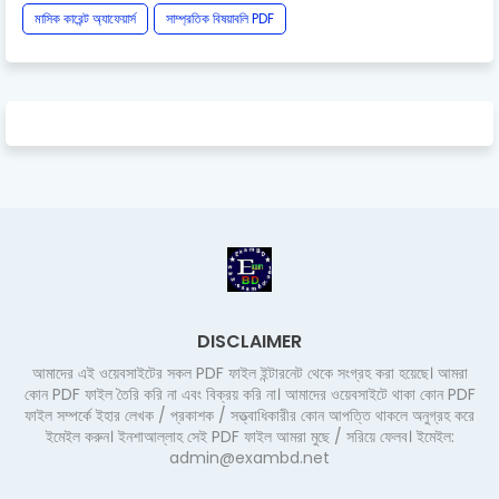
মাসিক কারেন্ট অ্যাফেয়ার্স
সাম্প্রতিক বিষয়াবলি PDF
DISCLAIMER
আমাদের এই ওয়েবসাইটের সকল PDF ফাইল ইন্টারনেট থেকে সংগ্রহ করা হয়েছে। আমরা
কোন PDF ফাইল তৈরি করি না এবং বিক্রয় করি না। আমাদের ওয়েবসাইটে থাকা কোন PDF
ফাইল সম্পর্কে ইহার লেখক / প্রকাশক / সত্ত্বাধিকারীর কোন আপত্তি থাকলে অনুগ্রহ করে
ইমেইল করুন। ইনশাআল্লাহ সেই PDF ফাইল আমরা মুছে / সরিয়ে ফেলব। ইমেইল:
admin@exambd.net