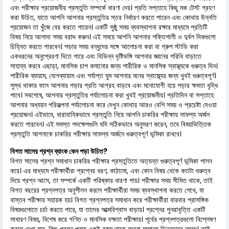
এবং পরীক্ষার প্রয়োজনীয় প্রস্তুতি সম্পর্কে ধারণা দেয়। প্রতি সপ্তাহে কিছু মক টেস্ট গ্রহণ
করা উচিত, যাতে আপনি আপনার প্রস্তুতির স্তর নির্ধারণ করতে পারেন এবং কোথায় উন্নতি
প্রয়োজন তা খুঁজে বের করতে পারেন। একটি সুষ্ঠু সময় ব্যবস্থাপনা রক্ষার মাধ্যমে প্রতিটি
বিষয় নিয়ে আলাদা সময় বরাদ্দ করুন। এই সময়ে আপনি আপনার শক্তিশালী ও দুর্বল দিকগুলো
চিহ্নিত করতে পারবেন। পড়ার সময় বন্ধুদের সঙ্গে আলোচনা করা বা গ্রুপ স্টাডি করা
একধরনের অনুপ্রেরণা দিতে পারে এবং বিভিন্ন দৃষ্টিভঙ্গি আপনার জ্ঞানের পরিধি বাড়াতে
সাহায্য করবে এছাড়া, মানসিক চাপ কমানোর জন্য শারীরিক ও মানসিক স্বাস্থ্যকে গুরুত্ব দিন।
শারীরিক ব্যায়াম, যোগব্যায়াম এবং পর্যাপ্ত ঘুম আপনার মনের স্বাস্থ্যের জন্য খুবই গুরুত্বপূর্ণ।
সুস্থ থাকার ফলে আপনার পড়ার প্রতি আগ্রহ বাড়বে এবং মনোযোগী হয়ে পড়ার ক্ষমতা বৃদ্ধি
পাবে। সবশেষে, আপনার প্রস্তুতির পর্যালোচনা করা খুবই প্রয়োজনীয়। প্রতিদিন বা সপ্তাহে
আপনার অধ্যয়ন পরিকল্পনা পর্যালোচনা করে দেখুন কোথায় আরও বেশি সময় ও প্রচেষ্টা দেওয়া
প্রয়োজন। এইভাবে, ধারাবাহিকভাবে প্রস্তুতি নিয়ে আপনি চাকরির পরীক্ষায় সাফল্য অর্জন
করতে পারবেন। এই সমস্ত পদক্ষেপগুলি যদি সঠিকভাবে অনুসরণ করেন, তবে বিষয়ভিত্তিক
প্রস্তুতি আপনাকে চাকরির পরীক্ষায় সাফল্য অর্জনে গুরুত্বপূর্ণ ভূমিকা রাখবে।
বিগত সালের প্রশ্ন ব্যাংক কেন পড়া উচিত?
বিগত সালের প্রশ্ন সমাধান চাকরির পরীক্ষার প্রস্তুতিতে অত্যন্ত গুরুত্বপূর্ণ ভূমিকা পালন
করে। এর মাধ্যমে পরীক্ষার্থীরা প্রশ্নের ধরণ, কাঠামো, এবং কোন বিষয় থেকে কতটা গুরুত্ব
দিয়ে প্রশ্ন আসে, তা সম্পর্কে একটি পরিষ্কার ধারণা পায়। পরীক্ষার সময় সীমিত থাকে, তাই
বিগত বছরের প্রশ্নপত্র অনুশীলন করলে পরীক্ষার্থীরা সময় ব্যবস্থাপনা করতে শেখে, যা
বাস্তব পরীক্ষায় সহায়ক হয়। বিগত প্রশ্নপত্র সমাধান করে পরীক্ষার্থীরা বারবার প্রাসঙ্গিক
বিষয়গুলোতে চর্চা করতে পারে, যা তাদের আত্মবিশ্বাস বাড়ায়। প্রশ্নের পুনরাবৃত্তি একটি
সাধারণ বিষয়, বিশেষ করে গণিত ও মানসিক দক্ষতা পরীক্ষায়। পূর্বের প্রশ্নপত্রগুলো বিশ্লেষণ
করলে দেখা যায়, কিছু প্রশ্ন প্রায় একই রকম থাকে অথবা সামান্য ভিন্নভাবে আসে। তাই,