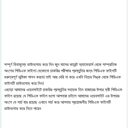
সম্পূর্ণ বিনামূল্যে ডাউনলোড করে নিন জুন মাসের কারেন্ট অ্যাফেয়ার্স থেকে সাম্প্রতিক
অংশের পিডিএফ ফাইল। যেকোনো চাকরির পরীক্ষার প্রস্তুতির জন্য পিডিএফ ফাইলটি
গুরুত্বপূর্ণ ভূমিকা পালন করবে। তাই আর দেরি না করে এখনি নিচের লিঙ্ক থেকে পিডিএফ
ফাইলটি ডাউনলোড করে নিন।
এছাড়া আমাদের ওয়েবসাইটে চাকরির প্রস্তুতির সহায়ক তিন হাজারের উপরে ফ্রী পিডিএফ
ফাইল রয়েছে যে পিডিএফ ফাইল গুলো আপনারা চাইলে আমাদের ওয়েবসাইট এর উপরের
অংশে যে সার্চ বার রয়েছে এখানে সার্চ করে আপনার প্রয়োজনীয় পিডিএফ ফাইলটি
ডাউনলোড করে নিতে পারেন