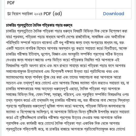
PDF
SI নিয়োগ সহায়িকা ২০২৪ PDF (ad)
Download
চাকরির প্রস্তুতিতে দৈনিক পত্রিকার পড়ার গুরুত্ব
চাকরির প্রস্তুতিতে দৈনিক পত্রিকা পড়ার গুরুত্ব বিষয়টি বিভিন্ন দিক থেকে বিশ্লেষণ করা
যায়। প্রথমত, পত্রিকা পড়ার মাধ্যমে আপনি দেশের রাজনৈতিক, সামাজিক এবং অর্থনৈতিক
পরিস্থিতি সম্পর্কে সচেতন থাকেন। এটি শুধু পরীক্ষার জন্য তথ্য সংগ্রহের মাধ্যম নয়, বরং
একটি সচেতন নাগরিক হিসেবে আপনার অবস্থান দৃঢ় করতে সহায়তা করে। দ্বিতীয়ত, অনেক
চাকরির পরীক্ষায় ইতিহাস, ভূগোল, বিজ্ঞান এবং সংস্কৃতি সম্পর্কিত প্রশ্নের সঠিক উত্তর
দেওয়ার জন্য সাধারণ জ্ঞানের ওপর ভিত্তি করে। পত্রিকার নিয়মিত পাঠ আপনাকে এই
বিষয়গুলির প্রতি অবগত রাখে এবং মনে রাখতে সাহায্য করে। পত্রিকা পড়ার ফলে আপনার
সমালোচনামূলক চিন্তাভাবনা এবং বিশ্লেষণী দক্ষতা উন্নত হয়। প্রতিদিনের খবর এবং
মতামতগুলোর মধ্যে পার্থক্য খুঁজে বের করা এবং তাদের সমালোচনা করা আপনাকে আরো
সচেতন এবং তথ্যপূর্ণ করে তোলে। এতে আপনার নিজের মতামত গঠন করতেও সহায়তা হয়, যা
চাকরির সাক্ষাৎকারের সময় অত্যন্ত গুরুত্বপূর্ণ। এছাড়া, দৈনিক পত্রিকা পড়া আপনাকে
সমাজের বিভিন্ন দিক, যেমন শিক্ষা, স্বাস্থ্য, পরিবেশ, এবং প্রযুক্তি সম্পর্কিত বিষয়গুলির ওপর
তথ্য প্রদান করে। এই তথ্যগুলি শুধু চাকরির পরীক্ষায় নয়, বরং জীবনের নানা ক্ষেত্রে সিদ্ধান্ত
গ্রহণের প্রক্রিয়ায় গুরুত্বপূর্ণ ভূমিকা পালন করে। অবশেষে, পত্রিকা বিভিন্ন জনসাধারণের
মতামত ও বিশ্লেষণের সংমিশ্রণ, যা আপনাকে বিভিন্ন ভিন্ন দৃষ্টিভঙ্গি উপলব্ধি করতে সহায়তা
করে। এই দৃষ্টিভঙ্গিগুলো চাকরির পরীক্ষার প্রশ্নের উত্তর দেওয়ার সময় আপনাকে অধিক
প্রাসঙ্গিক এবং কার্যকরী করে তোলে। দৈনিক পত্রিকা পড়া একাধিক দিক থেকে আপনার
প্রস্তুতিকে শক্তিশালী করে, যা চাকরির বাজারে আপনাকে প্রতিযোগিতামূলক করে তোলে।