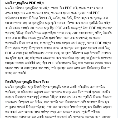
চাকরির প্রস্তুতিতে PDF ফাইল
চাকরির পরীক্ষার প্রস্তুতিতে অনলাইনে পাওয়া ফ্রি PDF ফাইলগুলোর গুরুত্ব অনেক।
এগুলো সহজলভ্য এবং যে কোনো সময়, যে কোনো স্থানে পড়ার সুযোগ দেয়। PDF
ফাইলগুলোর মাধ্যমে বিভিন্ন বিষয়ের বই, নোটস, মক টেস্ট, বিগত বছরের প্রশ্নপত্র এবং
সমাধান পাওয়া যায়, যা প্রস্তুতির জন্য খুবই সহায়ক। বিশেষ করে যাদের প্রাতিষ্ঠানিক গাইড
বা বই কেনার সামর্থ্য কম, তাদের জন্য ফ্রি PDF একটি গুরুত্বপূর্ণ উৎস PDF ফাইলগুলোতে
প্রায়শই বিভিন্ন বিষয়ভিত্তিক তথ্য গুছিয়ে দেওয়া থাকে, যেমন সাধারণ জ্ঞান, গণিত, ইংরেজি,
বাংলা এবং মানসিক দক্ষতার প্র্যাকটিস ম্যাটেরিয়াল। ফলে এক জায়গাতেই সব ধরনের
প্রয়োজনীয় বিষয় পাওয়া যায়, যা প্রস্তুতির সময় সাশ্রয় করে। এছাড়া, অনেক PDF ফাইলে
বিগত বছরের প্রশ্ন বিশ্লেষণ ও সমাধান থাকে, যা প্রশ্নের ধরণ বুঝতে সহায়তা করে। কিছু
PDF এ তথ্য খুবই সংক্ষিপ্তভাবে দেওয়া থাকে, যা দ্রুত রিভিশনের জন্য উপযোগী। সবচেয়ে
বড় সুবিধা হলো, এই ফাইলগুলো ডাউনলোড করে অফলাইনে পড়া যায়, যা ইন্টারনেট সংযোগের
সমস্যার সময়েও কার্যকরী। তবে, ফ্রি PDF ফাইলগুলোতে কিছু সময় মানসম্মত তথ্যের অভাব
থাকতে পারে বা তথ্য পুরনো হতে পারে, তাই ব্যবহার করার আগে উৎস নির্ভরযোগ্য কিনা তা
যাচাই করা জরুরি।
বিষয়ভিত্তিক প্রস্তুতি কীভাবে নিবেন
চাকরির প্রস্তুতির জন্য বিষয়ভিত্তিক প্রস্তুতি নেওয়া একটি পরিকল্পিত এবং সংগঠিত
প্রক্রিয়া, যা সঠিকভাবে অনুসরণ করলে আপনাকে সাফল্য এনে দিতে পারে। প্রথমে, চাকরির
জন্য যে বিষয়গুলো গুরুত্বপূর্ণ, সেগুলো চিহ্নিত করতে হবে। এর পর, প্রতিটি বিষয়ের সিলেবাস
ভালোভাবে বিশ্লেষণ করা উচিত, যাতে আপনি কোন বিষয়গুলোতে বেশি মনোযোগ দিতে হবে
তা বুঝতে পারেন। বিভিন্ন পাঠ্যবই, নোট এবং অনলাইন রিসোর্স সংগ্রহ করে নিয়মিত অধ্যয়ন
শুরু করুন। এতে আপনার হাতে পর্যাপ্ত তথ্য এবং উপকরণ থাকবে। পূর্ববর্তী পরীক্ষার
প্রশ্নপত্র পর্যালোচনা করা একটি গুরুত্বপূর্ণ পদক্ষেপ। এটি আপনাকে প্রশ্নের ধরণ, কাঠামো