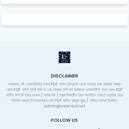
DISCLAIMER
আমাদের এই ওয়েবসাইটের সকল PDF ফাইল ইন্টারনেট থেকে সংগ্রহ করা হয়েছে। আমরা
কোন PDF ফাইল তৈরি করি না এবং বিক্রয় করি না। আমাদের ওয়েবসাইটে থাকা কোন PDF
ফাইল সম্পর্কে ইহার লেখক / প্রকাশক / সত্ত্বাধিকারীর কোন আপত্তি থাকলে অনুগ্রহ করে
ইমেইল করুন। ইনশাআল্লাহ সেই PDF ফাইল আমরা মুছে / সরিয়ে ফেলব। ইমেইল:
admin@exambd.net
FOLLOW US